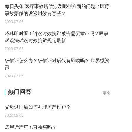
每日头条!医疗事故赔偿涉及哪些方面的问题？医疗
事故赔偿的诉讼时效有哪些？
2023-07-05
环球即时看！诉讼时效抗辩被告需要举证吗？民事
诉讼法诉讼时效抗辩规定最新
2023-07-05
皈依证怎么办？皈依证对后代有影响吗？ 世界微资
讯
2023-07-05
父母过世后如何办理房产过户？
热门问答
更多
2023-05-05
房屋遗产可以直接买吗？
2023-05-05
取保候审已经过期 现在让海关拘留 这是什么情况？