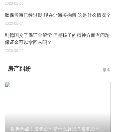
2023-05-04
到德国交了保证金留学 但是孩子的精神方面有问题
保证金可以拿回来吗？
2023-05-04
我想问一下申请护照需要带什么证件？
2023-05-04
您好：请问从国外进口的费钢税率是多少？非常感
房产纠纷
更多
谢！
2023-05-04
外国旅游签证可以在中国大使馆登记结婚吗？
2023-05-04
我可以在苏州申请护照吗？我所在的地方是云南
2023-05-04
世界热点！皮包公司是什么意思？皮包公司的表现形式是什么？
你好 我想问一下外国人来这里工作没有护照该怎么