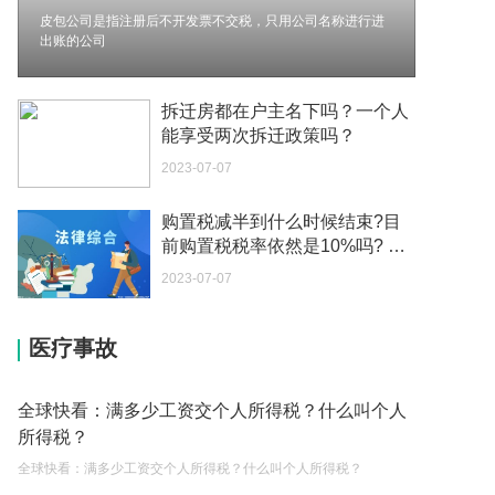
办？
皮包公司是指注册后不开发票不交税，只用公司名称进行进
出账的公司
2023-05-04
如何续签居住证 我的1月7日到期
拆迁房都在户主名下吗？一个人
2023-05-04
能享受两次拆迁政策吗？
2023-07-07
中介说商务签转工作签证合法吗 应该向哪个国家机
关报案？
购置税减半到什么时候结束?目
2023-05-04
前购置税税率依然是10%吗? 环
球视点
你好 我需要申请去美国结婚的签证 过程是什么？
2023-07-07
2023-05-04
医疗事故
代理权的产生原因是什么？当我国没有外贸经营权
的企业委托外贸公司进出口贸易时，相关当事人的
权利和责任是什么？
2023-05-04
全球快看：满多少工资交个人所得税？什么叫个人
所得税？
单纯的遗产赠要缴税吗？
全球快看：满多少工资交个人所得税？什么叫个人所得税？
2023-05-05