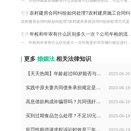
一、劳动仲裁庭前调解有什么用如果可以调解好的话，可以节省
农村建房合同纠纷如何处理?农村建房施工合同纠纷怎么解决? 环球新消息
农村建房合同纠纷如何处理
年检和年审有什么区别多久一次？公司年检的流程是什么？ 世界速讯
一、年检和年审有什么区别多久一次年检是针对车辆行驶证进行
更多
婚姻法
相关法律知识
【天天热闻】年龄超过60岁能否与所在单位建立劳动关系？领取退休金有哪些条件？
2023-06-20
实践中原夫妻共同债务承担规定是什么？离婚时债权分割依据是什么？
2023-06-19
高息借款构成诈骗罪吗？共同强奸均未遂是否构成轮奸？
2023-06-19
买到过期食品怎么处理？不足10元过期商品怎么赔偿？
2023-06-19
惩罚性赔偿请求权诉讼时效是三年吗？惩罚性赔偿的现行法律是哪条？
2023-06-19