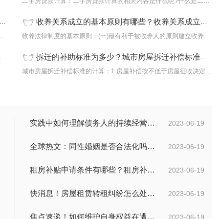
双方更
二手房贷款计算：二手房贷款计算的相关内容是什么呢?什么是二手房贷
收养关系成立的基本原则有哪些？收养关系成立有什么规定？ 全球要闻
?农村建房承揽合同纠纷的处理方式是：有约
收养法律制度的基本原则：(一)最有利于被收养人的原则建立收养制度
拆迁的补助标准为多少？城市房屋拆迁补偿标准怎么计算？征收设有抵押权的房屋的手续复杂吗？
的安全
城市房屋拆迁补偿标准的计算：1 房屋补偿按不低于房屋征收决定公告
实践中如何理解债务人的持续经营能力？有什么债务人财务的影响？
2023-06-19
全球热文：同性婚姻是否合法化吗？同性婚姻合法国家有哪些？
2023-06-19
租房补贴申请条件有哪些？租房补贴能拿几年？|天天快播
2023-06-19
快消息！房屋租赁转租纠纷怎么处理?怎么处理房屋转租纠纷?
2023-06-19
焦点速递！如何维护自身权益在遭遇网络诈骗情况下？网络诈骗案件举报方式是什么？
2023-06-19