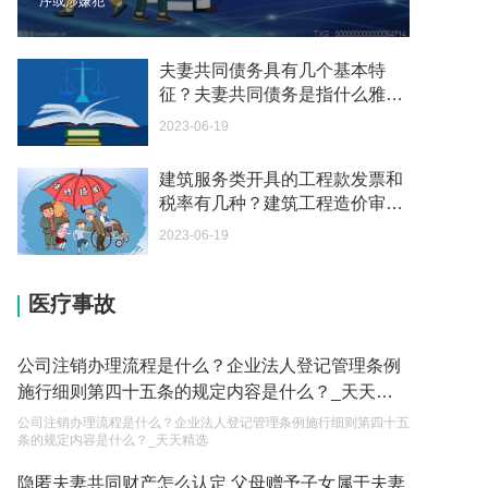
序或涉嫌犯
我可以在苏州申请护照吗？我所在的地方是云南
2023-05-04
夫妻共同债务具有几个基本特
征？夫妻共同债务是指什么雅
你好 我想问一下外国人来这里工作没有护照该怎么
思？
2023-06-19
办？
2023-05-04
建筑服务类开具的工程款发票和
税率有几种？建筑工程造价审计
如何续签居住证 我的1月7日到期
指的是什么？
2023-05-04
2023-06-19
中介说商务签转工作签证合法吗 应该向哪个国家机
医疗事故
关报案？
2023-05-04
公司注销办理流程是什么？企业法人登记管理条例
你好 我需要申请去美国结婚的签证 过程是什么？
施行细则第四十五条的规定内容是什么？_天天精
2023-05-04
选
公司注销办理流程是什么？企业法人登记管理条例施行细则第四十五
条的规定内容是什么？_天天精选
代理权的产生原因是什么？当我国没有外贸经营权
的企业委托外贸公司进出口贸易时，相关当事人的
隐匿夫妻共同财产怎么认定 父母赠予子女属于夫妻