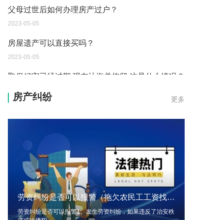
房屋遗产可以直接买吗？
2023-05-05
取保候审已经过期 现在让海关拘留 这是什么情况？
2023-05-04
到德国交了保证金留学 但是孩子的精神方面有问题
保证金可以拿回来吗？
房产纠纷
更多
2023-05-04
我想问一下申请护照需要带什么证件？
2023-05-04
您好：请问从国外进口的费钢税率是多少？非常感
谢！
2023-05-04
劳资纠纷是否可以报警（拖欠农民工工资找谁）
外国旅游签证可以在中国大使馆登记结婚吗？
劳资纠纷是否可以报警1、发生劳资纠纷，如果违反了治安秩
2023-05-04