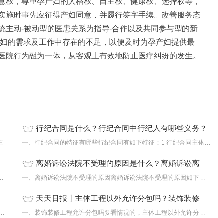
意权，尊重孕产妇的人格权、自主权、健康权、选择权等，
实施时事先应征得产妇同意，并履行签字手续。改善服务态
统主动-被动型的医患关系为指导-合作以及共同参与型的新
产妇的需求及工作中存在的不足，以便及时为孕产妇提供最
医院行为融为一体，从客观上有效地防止医疗纠纷的发生。
行纪合同是什么？行纪合同中行纪人有哪些义务？
主
一、行纪合同的特征有哪些行纪合同有如下特征：1 行纪合同主体的限
离婚诉讼法院不受理的原因是什么？离婚诉讼离婚多久能判？
怎么追究?没有签订劳动合同，在证实确实是
一、离婚诉讼法院不受理的原因离婚诉讼法院不受理的原因如下：1 男
天天日报丨主体工程以外允许分包吗？装饰装修工程允许分包吗？
多少?噪音污染的标准是在45分贝到55分贝之间。按照规
一、装饰装修工程允许分包吗要看情况的，主体工程以外允许分包，在