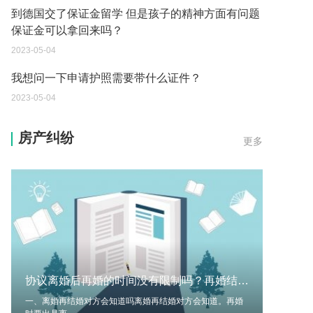
到德国交了保证金留学 但是孩子的精神方面有问题
保证金可以拿回来吗？
2023-05-04
我想问一下申请护照需要带什么证件？
2023-05-04
您好：请问从国外进口的费钢税率是多少？非常感
房产纠纷
更多
谢！
2023-05-04
外国旅游签证可以在中国大使馆登记结婚吗？
2023-05-04
我可以在苏州申请护照吗？我所在的地方是云南
2023-05-04
协议离婚后再婚的时间没有限制吗？再婚结婚登记需要什么材料？
你好 我想问一下外国人来这里工作没有护照该怎么
办？
一、离婚再结婚对方会知道吗离婚再结婚对方会知道。再婚