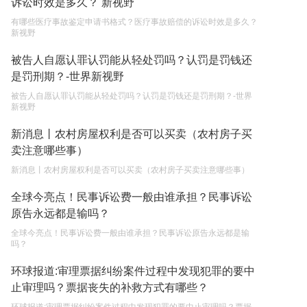
诉讼时效是多久？ 新视野
2023-05-05
有哪些医疗事故鉴定申请书格式？医疗事故赔偿的诉讼时效是多久？
新视野
继承遗产的份额怎么分配？
被告人自愿认罪认罚能从轻处罚吗？认罚是罚钱还
2023-05-05
是罚刑期？-世界新视野
被告人自愿认罪认罚能从轻处罚吗？认罚是罚钱还是罚刑期？-世界
新视野
新消息丨农村房屋权利是否可以买卖（农村房子买
卖注意哪些事）
新消息丨农村房屋权利是否可以买卖（农村房子买卖注意哪些事）
全球今亮点！民事诉讼费一般由谁承担？民事诉讼
原告永远都是输吗？
全球今亮点！民事诉讼费一般由谁承担？民事诉讼原告永远都是输
吗？
环球报道:审理票据纠纷案件过程中发现犯罪的要中
止审理吗？票据丧失的补救方式有哪些？