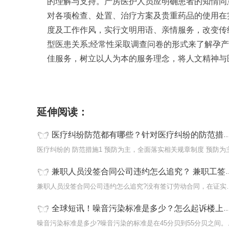
的理解与支持。产房医护人员应明确患者的知情同
对各项检查、处置、治疗方案及贵重药品的使用在
度及工作作风，实行文明用语、亲情服务，改变传
型医患关系;经常性采取调查问卷的形式来了解孕
佳服务，树立以人为本的服务理念，将人文精神与
标签：
医疗纠纷
防范措施
医疗规范
医患沟通
延伸阅读：
医疗纠纷防范都有哪些？针对医疗纠纷的防范措施是什么？
医疗纠纷的 防范措施1 预防为主，全面落实相关规章制度 预防为
兼职人员没签合同公司违约怎么追究？ 兼职工签订什么合同？
兼职人员没签合同公司违约
全球短讯！噪音污染标准是多少？怎么起诉楼上噪音扰民？
噪音污染标准是