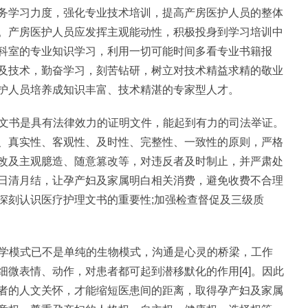
务学习力度，强化专业技术培训，提高产房医护人员的整体
。产房医护人员应发挥主观能动性，积极投身到学习培训中
科室的专业知识学习，利用一切可能时间多看专业书籍报
及技术，勤奋学习，刻苦钻研，树立对技术精益求精的敬业
护人员培养成知识丰富、技术精湛的专家型人才。
理文书是具有法律效力的证明文件，能起到有力的司法举证。
、真实性、客观性、及时性、完整性、一致性的原则，严格
改及主观臆造、随意篡改等，对违反者及时制止，并严肃处
日清月结，让孕产妇及家属明白相关消费，避免收费不合理
深刻认识医疗护理文书的重要性;加强检查督促及三级质
医学模式已不是单纯的生物模式，沟通是心灵的桥梁，工作
微表情、动作，对患者都可起到潜移默化的作用[4]。因此
者的人文关怀，才能缩短医患间的距离，取得孕产妇及家属