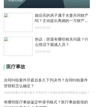
时要出具离
2023-05-04
如何续签居住证 我的1月7日到期
婚后买的房子属于夫妻共同财产
2023-05-04
吗？主动提出离婚的一方财产怎
么分配？
2023-07-03
中介说商务签转工作签证合法吗 应该向哪个国家机
关报案？
热议：辞退有哪些相关问题？什
2023-05-04
么情况下裁减人员？
你好 我需要申请去美国结婚的签证 过程是什么？
2023-07-03
2023-05-04
医疗事故
代理权的产生原因是什么？当我国没有外贸经营权
的企业委托外贸公司进出口贸易时，相关当事人的
权利和责任是什么？
2023-05-04
合同纠纷案件开庭后多久下判决书？合同纠纷案件
管辖权怎么确定？
单纯的遗产赠要缴税吗？
合同纠纷案件开庭后多久下判决书？合同纠纷案件管辖权怎么确定？
2023-05-05
有哪些医疗事故鉴定申请书格式？医疗事故赔偿的
遗产继承必须要公证吗？