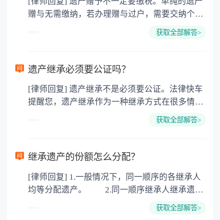
[律师回复] 遗产赠予不一定要缴税。单纯的遗产
赠与无需缴纳，若办理赠与过户，需要交纳个人
所得税、契税和公证费。赠与过户是没有增值税
获取全部解答>
的，因为赠与是被认为是无偿受赠的行为，所以
需要受赠人缴纳个人所得税，同时赠与过户也需
要缴纳公证费，具体如下： 1. 公证费：按房
遗产继承必须要公证吗？
价2%缴纳 2. 评估费：按房价0.5%缴纳
[律师回复] 遗产继承不是必须要公证。法律快车
3. 印花税：按房屋评估价的0.05%缴纳 4. 土
提醒您，遗产继承作为一种继承方式在很多情况
地增值税：按房价1%缴纳 5. 房屋产权登记费：
下都是不需要公证的，当然，如果需要公正的也
100元一件。
获取全部解答>
可以到专门的公证机构去办理，相关程序参照法
律依据。公证不是遗产继承的必经程序。但为了
以防对财产继承发生纠纷，可以对遗产继承进行
继承遗产的份额怎么分配？
公证。所以，只要合法就具有法律效力，不需要
[律师回复] 1.一般情况下，同一顺序的各继承人
公证。
均等分配遗产。 2.同一顺序继承人继承遗产
的份额，一般应当均等。 3.对生活有特殊困
获取全部解答>
难又缺乏劳动能力的继承人，分配遗产时，应当