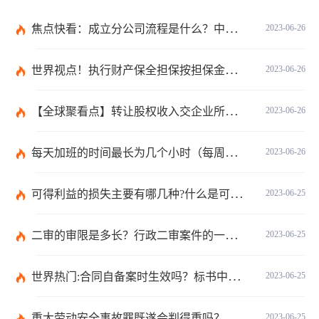
焦点快看：成立分公司流程是什么？中华人民共和国公司登记管理条例第四十七条是什么？
2023-06-26
世界视点！执行财产保全担保按担保金额的1%收取吗？
2023-06-26
【全球聚看点】转让股权收入交企业所得税吗？企业所得税征税原则是什么？
2023-06-26
每天加班的时间最长为几个小时（每周加班不能超过多少小时）
2023-06-26
可得利益的损失主要有哪几种?什么是可得利益？|天天速读
2023-06-25
二审的审限是多长？行政二审案件的一般处理规则是什么?
2023-06-25
世界热门:合同自备案时生效吗？标书中的合同需要全部放上去吗？
2023-06-25
重大劳动安全事故罪既遂会判得重吗？重大劳动安全事故罪与玩忽职守罪的界限是什么？_世界速看
2023-06-25