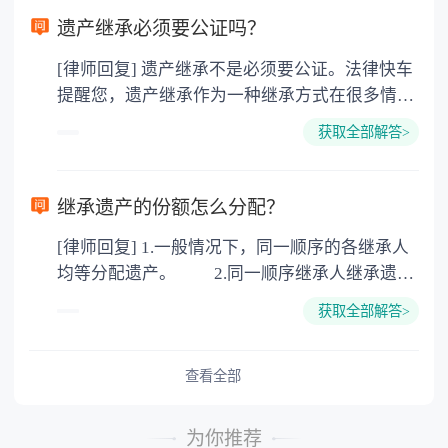
要缴纳公证费，具体如下： 1. 公证费：按房
遗产继承必须要公证吗？
价2%缴纳 2. 评估费：按房价0.5%缴纳
[律师回复] 遗产继承不是必须要公证。法律快车
3. 印花税：按房屋评估价的0.05%缴纳 4. 土
提醒您，遗产继承作为一种继承方式在很多情况
地增值税：按房价1%缴纳 5. 房屋产权登记费：
下都是不需要公证的，当然，如果需要公正的也
100元一件。
获取全部解答>
可以到专门的公证机构去办理，相关程序参照法
律依据。公证不是遗产继承的必经程序。但为了
以防对财产继承发生纠纷，可以对遗产继承进行
继承遗产的份额怎么分配？
公证。所以，只要合法就具有法律效力，不需要
[律师回复] 1.一般情况下，同一顺序的各继承人
公证。
均等分配遗产。 2.同一顺序继承人继承遗产
的份额，一般应当均等。 3.对生活有特殊困
获取全部解答>
难又缺乏劳动能力的继承人，分配遗产时，应当
予以照顾。 4.对被继承人尽了主要扶养义务
或者与被继承人共同生活的继承人，分配遗产
查看全部
时，可以多分。 5.有扶养能力和有扶养条件
的继承人，不尽扶养义务的，分配遗产时，应当
为你推荐