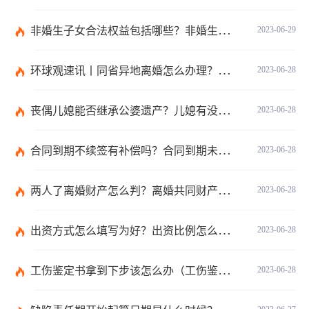
非婚生子女合法权益包括哪些？非婚生子女继承财产的条件是什么？ 全球热点评
2023-06-29
环球观速讯丨同省异地离婚怎么办理？夫妻异地离婚须准备哪些资料？
2023-06-28
丧偶儿媳能否继承公婆遗产？儿媳有没有赡养老人的义务？
2023-06-28
合同到期不续签有补偿吗？合同到期未提前30天通知怎么赔偿？ 当前速看
2023-06-28
两人了离婚财产怎么判？离婚共同财产有哪些？_焦点快报
2023-06-28
出资方式怎么填写为好？出资比例怎么填写？
2023-06-28
工伤鉴定书拿到下步该怎么办（工伤鉴定后要是对伤残等级结论不服怎么办）
2023-06-28