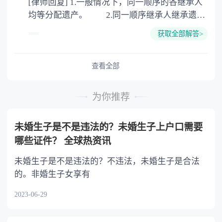
[律师回复] 1.一般情况下，同一顺序的各继承人
公证。
均等分配遗产。 2.同一顺序继承人继承遗产
的份额，一般应当均等。 3.对生活有特殊困
获取全部解答>
难又缺乏劳动能力的继承人，分配遗产时，应当
予以照顾。 4.对被继承人尽了主要扶养义务
或者与被继承人共同生活的继承人，分配遗产
查看全部
时，可以多分。 5.有扶养能力和有扶养条件
的继承人，不尽扶养义务的，分配遗产时，应当
为你推荐
不分或者少分。 6.继承人协商同意的，也可
以不均等。
未婚生子是不是违法的？未婚生子上户口需要
哪些证件？ 全球热资讯
未婚生子是不是违法的？不违法，未婚生子是合法
的。非婚生子女享有
2023-06-29