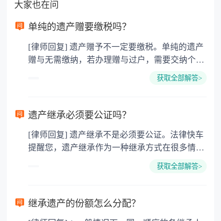
大家也在问
单纯的遗产赠要缴税吗？
[律师回复] 遗产赠予不一定要缴税。单纯的遗产
赠与无需缴纳，若办理赠与过户，需要交纳个人
所得税、契税和公证费。赠与过户是没有增值税
获取全部解答>
的，因为赠与是被认为是无偿受赠的行为，所以
需要受赠人缴纳个人所得税，同时赠与过户也需
要缴纳公证费，具体如下： 1. 公证费：按房
遗产继承必须要公证吗？
价2%缴纳 2. 评估费：按房价0.5%缴纳
[律师回复] 遗产继承不是必须要公证。法律快车
3. 印花税：按房屋评估价的0.05%缴纳 4. 土
提醒您，遗产继承作为一种继承方式在很多情况
地增值税：按房价1%缴纳 5. 房屋产权登记费：
下都是不需要公证的，当然，如果需要公正的也
100元一件。
获取全部解答>
可以到专门的公证机构去办理，相关程序参照法
律依据。公证不是遗产继承的必经程序。但为了
以防对财产继承发生纠纷，可以对遗产继承进行
继承遗产的份额怎么分配？
公证。所以，只要合法就具有法律效力，不需要