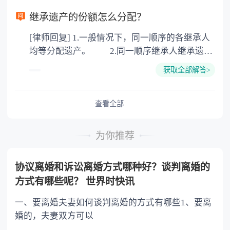
以防对财产继承发生纠纷，可以对遗产继承进行
继承遗产的份额怎么分配？
公证。所以，只要合法就具有法律效力，不需要
[律师回复] 1.一般情况下，同一顺序的各继承人
公证。
均等分配遗产。 2.同一顺序继承人继承遗产
的份额，一般应当均等。 3.对生活有特殊困
获取全部解答>
难又缺乏劳动能力的继承人，分配遗产时，应当
予以照顾。 4.对被继承人尽了主要扶养义务
或者与被继承人共同生活的继承人，分配遗产
查看全部
时，可以多分。 5.有扶养能力和有扶养条件
的继承人，不尽扶养义务的，分配遗产时，应当
为你推荐
不分或者少分。 6.继承人协商同意的，也可
以不均等。
协议离婚和诉讼离婚方式哪种好？谈判离婚的
方式有哪些呢？ 世界时快讯
一、要离婚夫妻如何谈判离婚的方式有哪些1、要离
婚的，夫妻双方可以