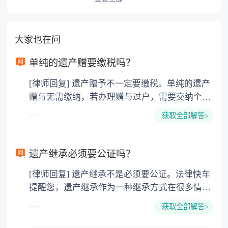
大家也在问
单纯的遗产赠要缴税吗？
[律师回复] 遗产赠予不一定要缴税。单纯的遗产
赠与无需缴纳，若办理赠与过户，需要交纳个人
所得税、契税和公证费。赠与过户是没有增值税
获取全部解答>
的，因为赠与是被认为是无偿受赠的行为，所以
需要受赠人缴纳个人所得税，同时赠与过户也需
要缴纳公证费，具体如下： 1. 公证费：按房
遗产继承必须要公证吗？
价2%缴纳 2. 评估费：按房价0.5%缴纳
[律师回复] 遗产继承不是必须要公证。法律快车
3. 印花税：按房屋评估价的0.05%缴纳 4. 土
提醒您，遗产继承作为一种继承方式在很多情况
地增值税：按房价1%缴纳 5. 房屋产权登记费：
下都是不需要公证的，当然，如果需要公正的也
100元一件。
获取全部解答>
可以到专门的公证机构去办理，相关程序参照法
律依据。公证不是遗产继承的必经程序。但为了