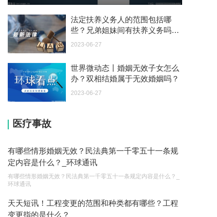
我可以在苏州申请护照吗？我所在的地方是云南
2023-05-04
法定扶养义务人的范围包括哪
些？兄弟姐妹间有扶养义务吗？-
你好 我想问一下外国人来这里工作没有护照该怎么
每日聚焦
2023-06-27
办？
2023-05-04
世界微动态丨婚姻无效子女怎么
办？双相结婚属于无效婚姻吗？
如何续签居住证 我的1月7日到期
2023-05-04
2023-06-27
中介说商务签转工作签证合法吗 应该向哪个国家机
医疗事故
关报案？
2023-05-04
有哪些情形婚姻无效？民法典第一千零五十一条规
你好 我需要申请去美国结婚的签证 过程是什么？
定内容是什么？_环球通讯
2023-05-04
有哪些情形婚姻无效？民法典第一千零五十一条规定内容是什么？_
环球通讯
代理权的产生原因是什么？当我国没有外贸经营权
的企业委托外贸公司进出口贸易时，相关当事人的
天天短讯！工程变更的范围和种类都有哪些？工程
权利和责任是什么？
变更指的是什么？
2023-05-04