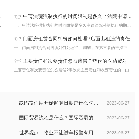
申请法院强制执行的时间限制是多久？法院申请强制执行要交费吗？ 天天观焦点
岗同酬是指同一岗位上的劳动者在正常进行劳
一、申请法院强制执行的时间限制是多久申请法院强制执行的期限为两
门面房租赁合同纠纷如何处理?店面出租违约责任及赔偿是什么?|新动态
公司可以开除吗?司法实践中对刑事拘留方面
一、门面房租赁合同纠纷如何处理?1、调解，在第三者的主持下，纠纷
主要责任和次要责任怎么赔偿？垫付的医药费对方不给我怎么办？
般情况
主要责任和次要责任怎么赔偿?事故负主要责任和次要责任的，由保险公...
缺陷责任期开始起算日期是什么时候？缺陷责任终止证书签发的必要条件是什么？
2023-06-27
国际贸易流程是什么？国际贸易的具体流程的内容都有哪些？
2023-06-27
世界观点：物业不让进车报警有用吗？小区不让业主进车该怎么投诉？
2023-06-27