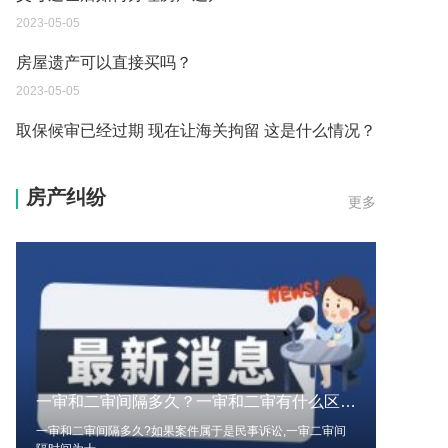
房屋遗产可以直接买吗？
2023-05-05
取保候审已经过期 现在让海关拘留 这是什么情况？
2023-05-04
到德国交了保证金留学 但是孩子的精神方面有问题
保证金可以拿回来吗？
房产纠纷
更多
2023-05-04
我想问一下申请护照需要带什么证件？
2023-05-04
您好：请问从国外进口的费钢税率是多少？非常感
谢！
2023-05-04
一审和二审间隔多久？一审和二审有什么区别？
外国旅游签证可以在中国大使馆登记结婚吗？
一审和二审间隔多久?如果案件属于是民事诉讼,一审二审间
2023-05-04