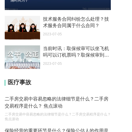
隔时间为十
我可以在苏州申请护照吗？我所在的地方是云南
2023-05-04
技术服务合同纠纷怎么处理？技
术服务合同属于什么合同？
你好 我想问一下外国人来这里工作没有护照该怎么
2023-07-05
办？
2023-05-04
当前时讯：取保候审可以坐飞机
吗可以订机票吗？取保候审到期
如何续签居住证 我的1月7日到期
能连续吗？
2023-05-04
2023-07-05
中介说商务签转工作签证合法吗 应该向哪个国家机
医疗事故
关报案？
2023-05-04
二手房交易中容易忽略的法律细节是什么？二手房
你好 我需要申请去美国结婚的签证 过程是什么？
交易程序是什么？ 焦点滚动
2023-05-04
二手房交易中容易忽略的法律细节是什么？二手房交易程序是什么？
焦点滚动
代理权的产生原因是什么？当我国没有外贸经营权
的企业委托外贸公司进出口贸易时，相关当事人的
保险经营的重要环节是什么？保险公估人的作用是