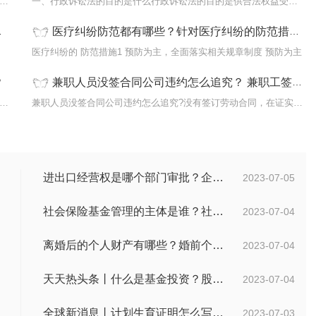
医疗赔偿证据需要哪些医疗赔偿证据需要：1 就诊病历、检验单、
一、行政诉讼法的目的是什么行政诉讼法的目的是供合法权益受到行政
医疗纠纷防范都有哪些？针对医疗纠纷的防范措施是什么？
表示的
医疗纠纷的 防范措施1 预防为主，全面落实相关规章制度 预防为主
？
兼职人员没签合同公司违约怎么追究？ 兼职工签订什么合同？
行纪合同的特征有哪些行纪合同有如下特征：1 行纪合同主体的限
兼职人员没签合同公司违约怎么追究?没有签订劳动合同，在证实确实是
进出口经营权是哪个部门审批？企业办理进出口权的流程是怎么样的？ 世界速讯
2023-07-05
社会保险基金管理的主体是谁？社会保险基金投资运营的管理有几方面？
2023-07-04
离婚后的个人财产有哪些？婚前个人财产要怎么证明？
2023-07-04
天天热头条丨什么是基金投资？股票中的价值投资是什么意思？
2023-07-04
全球新消息丨计划生育证明怎么写？计划生育证明都需要什么材料？
2023-07-03