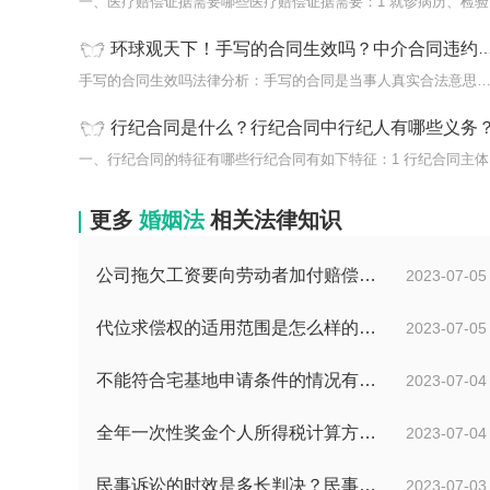
一、
环球观天下！手写的合同生效吗？中介合同违约怎么办？
手写的合同生效吗法律分析：手写的合同是当事人真实合法意思
行纪合同是什么？行纪合同中行纪人有哪些义务
一、
更多
婚姻法
相关法律知识
公司拖欠工资要向劳动者加付赔偿金吗？拖欠工资仲裁时效期间是如何规定的？
2023-07-05
代位求偿权的适用范围是怎么样的?代位求偿权的行使条件是什么？-独家
2023-07-05
不能符合宅基地申请条件的情况有哪些？申请宅基地需要哪些材料？
2023-07-04
全年一次性奖金个人所得税计算方法是什么？个税专项附加扣除如何界定？
2023-07-04
民事诉讼的时效是多长判决？民事诉讼的诉讼费用计算-天天简讯
2023-07-03