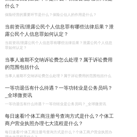
权利和责任是什么？
什么？
2023-05-04
保险经营的重要环节是什么？保险公估人的作用是什么？
单纯的遗产赠要缴税吗？
当前资讯!泄露公民个人信息罪有哪些法律后果？泄
2023-05-05
露公民个人信息罪如何认定？
当前资讯!泄露公民个人信息罪有哪些法律后果？泄露公民个人信息
罪如何认定？
当事人逾期不交纳诉讼费怎么处理？属于诉讼费用
的范围包括什么
当事人逾期不交纳诉讼费怎么处理？属于诉讼费用的范围包括什么
一等功退伍有什么待遇？一等功转业是公务员吗？
_全球微资讯
一等功退伍有什么待遇？一等功转业是公务员吗？_全球微资讯
每日速看!个体工商注册号查询方式是什么？个体工
商户营业执照办理七大流程是什么？
每日速看!个体工商注册号查询方式是什么？个体工商户营业执照办