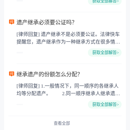
获取全部解答>
的，因为赠与是被认为是无偿受赠的行为，所以
需要受赠人缴纳个人所得税，同时赠与过户也需
要缴纳公证费，具体如下： 1. 公证费：按房
遗产继承必须要公证吗？
价2%缴纳 2. 评估费：按房价0.5%缴纳
[律师回复] 遗产继承不是必须要公证。法律快车
3. 印花税：按房屋评估价的0.05%缴纳 4. 土
提醒您，遗产继承作为一种继承方式在很多情况
地增值税：按房价1%缴纳 5. 房屋产权登记费：
下都是不需要公证的，当然，如果需要公正的也
100元一件。
获取全部解答>
可以到专门的公证机构去办理，相关程序参照法
律依据。公证不是遗产继承的必经程序。但为了
以防对财产继承发生纠纷，可以对遗产继承进行
继承遗产的份额怎么分配？
公证。所以，只要合法就具有法律效力，不需要
[律师回复] 1.一般情况下，同一顺序的各继承人
公证。
均等分配遗产。 2.同一顺序继承人继承遗产
的份额，一般应当均等。 3.对生活有特殊困
获取全部解答>
难又缺乏劳动能力的继承人，分配遗产时，应当
予以照顾。 4.对被继承人尽了主要扶养义务
或者与被继承人共同生活的继承人，分配遗产
查看全部