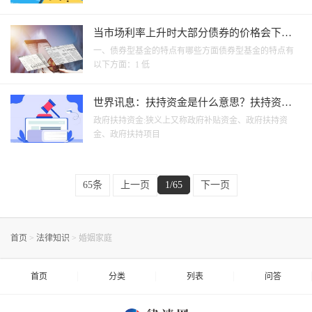
当市场利率上升时大部分债券的价格会下降
吗？ 全球微资讯
一、债券型基金的特点有哪些方面债券型基金的特点有
以下方面：1 低
世界讯息：扶持资金是什么意思？扶持资金
是否需要归还？
政府扶持资金:狭义上又称政府补贴资金、政府扶持资
金、政府扶持项目
65条
上一页
1/65
下一页
首页
>
法律知识
>
婚姻家庭
首页
分类
列表
问答