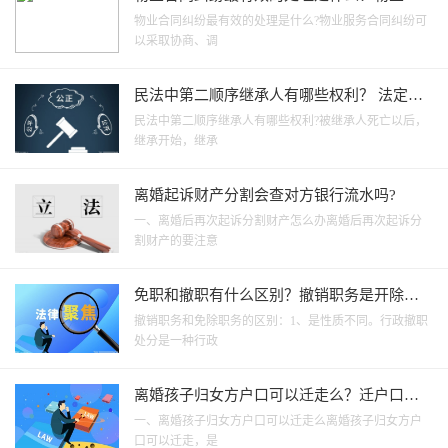
同纠纷的判决书有效吗？
物业合同纠纷最有效的处理是什么?物业服务合同纠纷可
以采取协商、调
民法中第二顺序继承人有哪些权利？ 法定继
承人能看遗嘱吗？
民法中第二顺序继承人有哪些权利?被继承人死亡以后，
继承开始，继承
离婚起诉财产分割会查对方银行流水吗?
一、离婚后再次起诉分割财产怎么办离婚后再次起诉分
割财产的要注意
免职和撤职有什么区别？撤销职务是开除
吗？|当前视讯
撤销职务和免除职务的区别：1、是性质不同。行政撤职
处分是一种行政
离婚孩子归女方户口可以迁走么？迁户口条
件是什么？
一、离婚孩子归女方户口可以迁走么离婚孩子归女方户
口可以迁走，是