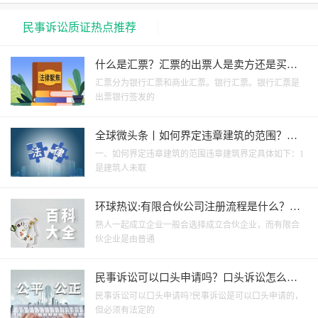
民事诉讼质证热点推荐
什么是汇票？汇票的出票人是卖方还是买
方？
汇票分为银行汇票和商业汇票。银行汇票。银行汇票是
出票银行签发的
全球微头条丨如何界定违章建筑的范围？违
章建筑有哪些处理方式？
一、如何界定违章建筑的范围违章建筑界定具体如下：1
是建筑人未取
环球热议:有限合伙公司注册流程是什么？有
限合伙企业注册需要的材料是什么？
熟人一起成立企业一般会选择成立合伙企业，而有限合
伙企业是由普通
民事诉讼可以口头申请吗？口头诉讼怎么立
案？
民事诉讼可以口头申请吗?民事诉讼是可以口头申请的，
但必须有法定的