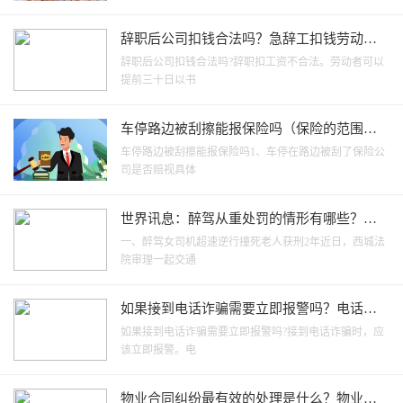
辞职后公司扣钱合法吗？急辞工扣钱劳动法
是怎么规定？
辞职后公司扣钱合法吗?辞职扣工资不合法。劳动者可以
提前三十日以书
车停路边被刮擦能报保险吗（保险的范围有
哪些）-焦点速讯
车停路边被刮擦能报保险吗1、车停在路边被刮了保险公
司是否赔视具体
世界讯息：醉驾从重处罚的情形有哪些？中
华人民共和国刑法第一百三十三条规定内容
一、醉驾女司机超速逆行撞死老人获刑2年近日，西城法
是什么？
院审理一起交通
如果接到电话诈骗需要立即报警吗？电话诈
骗怎么知道个人信息的？-热讯
如果接到电话诈骗需要立即报警吗?接到电话诈骗时，应
该立即报警。电
物业合同纠纷最有效的处理是什么？物业合