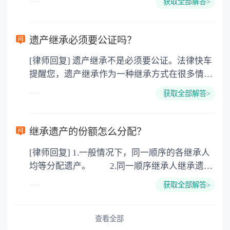
获取全部解答>
的，因为赠与是被认为是无偿受赠的行为，所以
需要受赠人缴纳个人所得税，同时赠与过户也需
要缴纳公证费，具体如下： 1. 公证费：按房
遗产继承必须要公证吗？
价2%缴纳 2. 评估费：按房价0.5%缴纳
[律师回复] 遗产继承不是必须要公证。法律快车
3. 印花税：按房屋评估价的0.05%缴纳 4. 土
提醒您，遗产继承作为一种继承方式在很多情况
地增值税：按房价1%缴纳 5. 房屋产权登记费：
下都是不需要公证的，当然，如果需要公正的也
100元一件。
获取全部解答>
可以到专门的公证机构去办理，相关程序参照法
律依据。公证不是遗产继承的必经程序。但为了
以防对财产继承发生纠纷，可以对遗产继承进行
继承遗产的份额怎么分配？
公证。所以，只要合法就具有法律效力，不需要
[律师回复] 1.一般情况下，同一顺序的各继承人
公证。
均等分配遗产。 2.同一顺序继承人继承遗产
的份额，一般应当均等。 3.对生活有特殊困
获取全部解答>
难又缺乏劳动能力的继承人，分配遗产时，应当
予以照顾。 4.对被继承人尽了主要扶养义务
或者与被继承人共同生活的继承人，分配遗产
查看全部