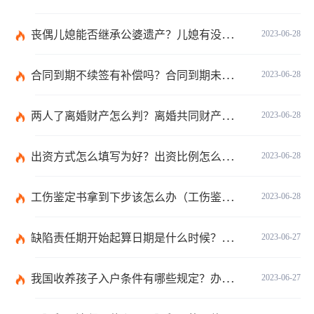
丧偶儿媳能否继承公婆遗产？儿媳有没有赡养老人的义务？
2023-06-28
合同到期不续签有补偿吗？合同到期未提前30天通知怎么赔偿？ 当前速看
2023-06-28
两人了离婚财产怎么判？离婚共同财产有哪些？_焦点快报
2023-06-28
出资方式怎么填写为好？出资比例怎么填写？
2023-06-28
工伤鉴定书拿到下步该怎么办（工伤鉴定后要是对伤残等级结论不服怎么办）
2023-06-28
缺陷责任期开始起算日期是什么时候？缺陷责任终止证书签发的必要条件是什么？
2023-06-27
我国收养孩子入户条件有哪些规定？办理收养登记的事实收养情况有几种？
2023-06-27