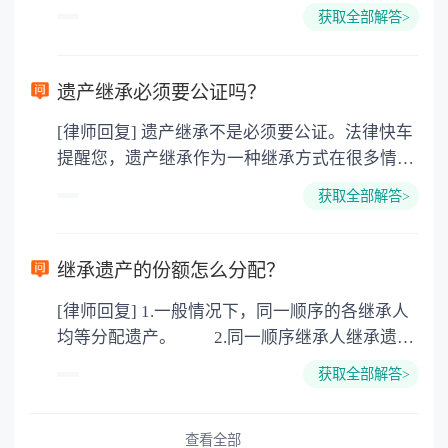
所得税、契税和公证费。赠与过户是没有增值税
获取全部解答>
的，因为赠与是被认为是无偿受赠的行为，所以
需要受赠人缴纳个人所得税，同时赠与过户也需
要缴纳公证费，具体如下： 1. 公证费：按房
遗产继承必须要公证吗？
价2%缴纳 2. 评估费：按房价0.5%缴纳
[律师回复] 遗产继承不是必须要公证。法律快车
3. 印花税：按房屋评估价的0.05%缴纳 4. 土
提醒您，遗产继承作为一种继承方式在很多情况
地增值税：按房价1%缴纳 5. 房屋产权登记费：
下都是不需要公证的，当然，如果需要公正的也
100元一件。
获取全部解答>
可以到专门的公证机构去办理，相关程序参照法
律依据。公证不是遗产继承的必经程序。但为了
以防对财产继承发生纠纷，可以对遗产继承进行
继承遗产的份额怎么分配？
公证。所以，只要合法就具有法律效力，不需要
[律师回复] 1.一般情况下，同一顺序的各继承人
公证。
均等分配遗产。 2.同一顺序继承人继承遗产
的份额，一般应当均等。 3.对生活有特殊困
获取全部解答>
难又缺乏劳动能力的继承人，分配遗产时，应当
予以照顾。 4.对被继承人尽了主要扶养义务
或者与被继承人共同生活的继承人，分配遗产
查看全部