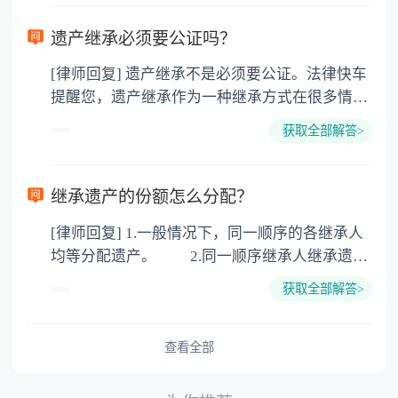
需要受赠人缴纳个人所得税，同时赠与过户也需
要缴纳公证费，具体如下： 1. 公证费：按房
遗产继承必须要公证吗？
价2%缴纳 2. 评估费：按房价0.5%缴纳
[律师回复] 遗产继承不是必须要公证。法律快车
3. 印花税：按房屋评估价的0.05%缴纳 4. 土
提醒您，遗产继承作为一种继承方式在很多情况
地增值税：按房价1%缴纳 5. 房屋产权登记费：
下都是不需要公证的，当然，如果需要公正的也
100元一件。
获取全部解答>
可以到专门的公证机构去办理，相关程序参照法
律依据。公证不是遗产继承的必经程序。但为了
以防对财产继承发生纠纷，可以对遗产继承进行
继承遗产的份额怎么分配？
公证。所以，只要合法就具有法律效力，不需要
[律师回复] 1.一般情况下，同一顺序的各继承人
公证。
均等分配遗产。 2.同一顺序继承人继承遗产
的份额，一般应当均等。 3.对生活有特殊困
获取全部解答>
难又缺乏劳动能力的继承人，分配遗产时，应当
予以照顾。 4.对被继承人尽了主要扶养义务
或者与被继承人共同生活的继承人，分配遗产
查看全部
时，可以多分。 5.有扶养能力和有扶养条件
的继承人，不尽扶养义务的，分配遗产时，应当