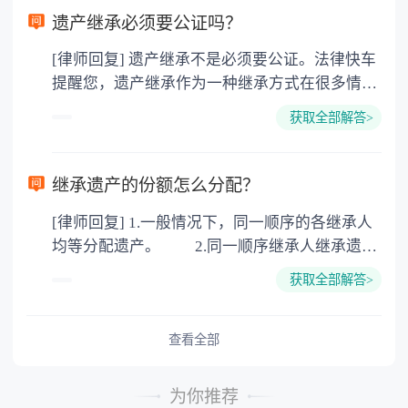
要缴纳公证费，具体如下： 1. 公证费：按房
遗产继承必须要公证吗？
价2%缴纳 2. 评估费：按房价0.5%缴纳
[律师回复] 遗产继承不是必须要公证。法律快车
3. 印花税：按房屋评估价的0.05%缴纳 4. 土
提醒您，遗产继承作为一种继承方式在很多情况
地增值税：按房价1%缴纳 5. 房屋产权登记费：
下都是不需要公证的，当然，如果需要公正的也
100元一件。
获取全部解答>
可以到专门的公证机构去办理，相关程序参照法
律依据。公证不是遗产继承的必经程序。但为了
以防对财产继承发生纠纷，可以对遗产继承进行
继承遗产的份额怎么分配？
公证。所以，只要合法就具有法律效力，不需要
[律师回复] 1.一般情况下，同一顺序的各继承人
公证。
均等分配遗产。 2.同一顺序继承人继承遗产
的份额，一般应当均等。 3.对生活有特殊困
获取全部解答>
难又缺乏劳动能力的继承人，分配遗产时，应当
予以照顾。 4.对被继承人尽了主要扶养义务
或者与被继承人共同生活的继承人，分配遗产
查看全部
时，可以多分。 5.有扶养能力和有扶养条件
的继承人，不尽扶养义务的，分配遗产时，应当
为你推荐