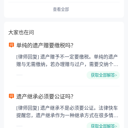
查看全部
大家也在问
单纯的遗产赠要缴税吗？
[律师回复] 遗产赠予不一定要缴税。单纯的遗产
赠与无需缴纳，若办理赠与过户，需要交纳个人
所得税、契税和公证费。赠与过户是没有增值税
获取全部解答>
的，因为赠与是被认为是无偿受赠的行为，所以
需要受赠人缴纳个人所得税，同时赠与过户也需
要缴纳公证费，具体如下： 1. 公证费：按房
遗产继承必须要公证吗？
价2%缴纳 2. 评估费：按房价0.5%缴纳
[律师回复] 遗产继承不是必须要公证。法律快车
3. 印花税：按房屋评估价的0.05%缴纳 4. 土
提醒您，遗产继承作为一种继承方式在很多情况
地增值税：按房价1%缴纳 5. 房屋产权登记费：
下都是不需要公证的，当然，如果需要公正的也
100元一件。
获取全部解答>