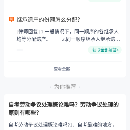
可以到专门的公证机构去办理，相关程序参照法
律依据。公证不是遗产继承的必经程序。但为了
以防对财产继承发生纠纷，可以对遗产继承进行
继承遗产的份额怎么分配？
公证。所以，只要合法就具有法律效力，不需要
[律师回复] 1.一般情况下，同一顺序的各继承人
公证。
均等分配遗产。 2.同一顺序继承人继承遗产
的份额，一般应当均等。 3.对生活有特殊困
获取全部解答>
难又缺乏劳动能力的继承人，分配遗产时，应当
予以照顾。 4.对被继承人尽了主要扶养义务
或者与被继承人共同生活的继承人，分配遗产
查看全部
时，可以多分。 5.有扶养能力和有扶养条件
的继承人，不尽扶养义务的，分配遗产时，应当
为你推荐
不分或者少分。 6.继承人协商同意的，也可
以不均等。
自考劳动争议处理概论难吗？劳动争议处理的
原则有哪些？
自考劳动争议处理概论难吗?1、自考最难的地方，