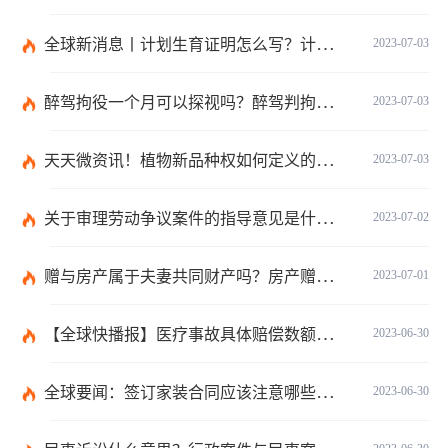
全球新消息丨计划生育证明怎么写？计划生育证明都需要什么材料？
2023-07-03
醉驾拘役一个月可以探视吗？醉驾判拘役当庭执行吗？
2023-07-03
天天微资讯！植物新品种权如何定义的？植物新品种权应符合什么条件？
2023-07-03
关于审理劳动争议案件的指导意见是什么？法院审理劳动争议案件的条件是什么？
2023-07-02
赠与房产属于夫妻共同财产吗？房产赠与和过户哪个划算？
2023-07-01
【全球快播报】医疗事故具体赔偿数额是多少？医疗事故技术鉴定有什么重要性？
2023-06-30
全球要闻：签订家装合同应该注意哪些事项？签订家装合同需要房屋所有人签订吗？
2023-06-30