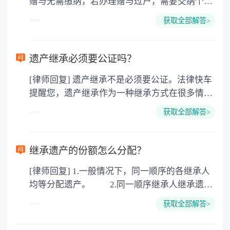
赠与无需缴纳，若办理赠与过户，需要交纳个人
所得税、契税和公证费。赠与过户是没有增值税
获取全部解答>
的，因为赠与是被认为是无偿受赠的行为，所以
需要受赠人缴纳个人所得税，同时赠与过户也需
要缴纳公证费，具体如下： 1. 公证费：按房
遗产继承必须要公证吗？
价2%缴纳 2. 评估费：按房价0.5%缴纳
[律师回复] 遗产继承不是必须要公证。法律快车
3. 印花税：按房屋评估价的0.05%缴纳 4. 土
提醒您，遗产继承作为一种继承方式在很多情况
地增值税：按房价1%缴纳 5. 房屋产权登记费：
下都是不需要公证的，当然，如果需要公正的也
100元一件。
获取全部解答>
可以到专门的公证机构去办理，相关程序参照法
律依据。公证不是遗产继承的必经程序。但为了
以防对财产继承发生纠纷，可以对遗产继承进行
继承遗产的份额怎么分配？
公证。所以，只要合法就具有法律效力，不需要
[律师回复] 1.一般情况下，同一顺序的各继承人
公证。
均等分配遗产。 2.同一顺序继承人继承遗产
的份额，一般应当均等。 3.对生活有特殊困
获取全部解答>
难又缺乏劳动能力的继承人，分配遗产时，应当
予以照顾。 4.对被继承人尽了主要扶养义务