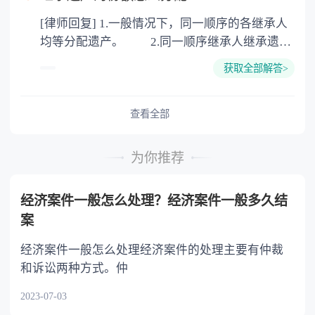
公证。所以，只要合法就具有法律效力，不需要
[律师回复] 1.一般情况下，同一顺序的各继承人
公证。
均等分配遗产。 2.同一顺序继承人继承遗产
的份额，一般应当均等。 3.对生活有特殊困
获取全部解答>
难又缺乏劳动能力的继承人，分配遗产时，应当
予以照顾。 4.对被继承人尽了主要扶养义务
或者与被继承人共同生活的继承人，分配遗产
查看全部
时，可以多分。 5.有扶养能力和有扶养条件
的继承人，不尽扶养义务的，分配遗产时，应当
为你推荐
不分或者少分。 6.继承人协商同意的，也可
以不均等。
经济案件一般怎么处理？经济案件一般多久结
案
经济案件一般怎么处理经济案件的处理主要有仲裁
和诉讼两种方式。仲
2023-07-03