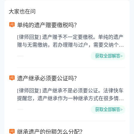
大家也在问
单纯的遗产赠要缴税吗？
[律师回复] 遗产赠予不一定要缴税。单纯的遗产
赠与无需缴纳，若办理赠与过户，需要交纳个人
所得税、契税和公证费。赠与过户是没有增值税
获取全部解答>
的，因为赠与是被认为是无偿受赠的行为，所以
需要受赠人缴纳个人所得税，同时赠与过户也需
要缴纳公证费，具体如下： 1. 公证费：按房
遗产继承必须要公证吗？
价2%缴纳 2. 评估费：按房价0.5%缴纳
[律师回复] 遗产继承不是必须要公证。法律快车
3. 印花税：按房屋评估价的0.05%缴纳 4. 土
提醒您，遗产继承作为一种继承方式在很多情况
地增值税：按房价1%缴纳 5. 房屋产权登记费：
下都是不需要公证的，当然，如果需要公正的也
100元一件。
获取全部解答>
可以到专门的公证机构去办理，相关程序参照法
律依据。公证不是遗产继承的必经程序。但为了
以防对财产继承发生纠纷，可以对遗产继承进行
继承遗产的份额怎么分配？