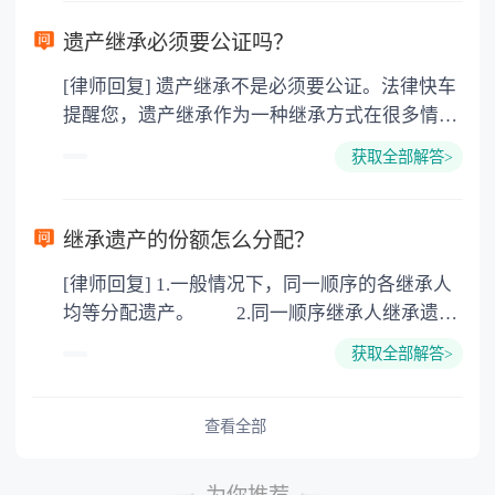
需要受赠人缴纳个人所得税，同时赠与过户也需
要缴纳公证费，具体如下： 1. 公证费：按房
遗产继承必须要公证吗？
价2%缴纳 2. 评估费：按房价0.5%缴纳
[律师回复] 遗产继承不是必须要公证。法律快车
3. 印花税：按房屋评估价的0.05%缴纳 4. 土
提醒您，遗产继承作为一种继承方式在很多情况
地增值税：按房价1%缴纳 5. 房屋产权登记费：
下都是不需要公证的，当然，如果需要公正的也
100元一件。
获取全部解答>
可以到专门的公证机构去办理，相关程序参照法
律依据。公证不是遗产继承的必经程序。但为了
以防对财产继承发生纠纷，可以对遗产继承进行
继承遗产的份额怎么分配？
公证。所以，只要合法就具有法律效力，不需要
[律师回复] 1.一般情况下，同一顺序的各继承人
公证。
均等分配遗产。 2.同一顺序继承人继承遗产
的份额，一般应当均等。 3.对生活有特殊困
获取全部解答>
难又缺乏劳动能力的继承人，分配遗产时，应当
予以照顾。 4.对被继承人尽了主要扶养义务
或者与被继承人共同生活的继承人，分配遗产
查看全部
时，可以多分。 5.有扶养能力和有扶养条件
的继承人，不尽扶养义务的，分配遗产时，应当