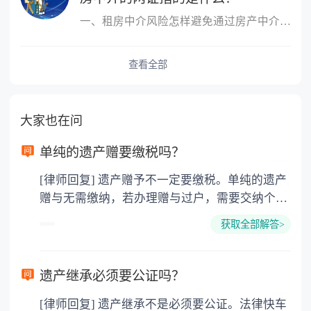
一、租房中介风险怎样避免通过房产中介租房、买房而受骗上当的事例
查看全部
大家也在问
单纯的遗产赠要缴税吗？
[律师回复] 遗产赠予不一定要缴税。单纯的遗产
赠与无需缴纳，若办理赠与过户，需要交纳个人
所得税、契税和公证费。赠与过户是没有增值税
获取全部解答>
的，因为赠与是被认为是无偿受赠的行为，所以
需要受赠人缴纳个人所得税，同时赠与过户也需
要缴纳公证费，具体如下： 1. 公证费：按房
遗产继承必须要公证吗？
价2%缴纳 2. 评估费：按房价0.5%缴纳
[律师回复] 遗产继承不是必须要公证。法律快车
3. 印花税：按房屋评估价的0.05%缴纳 4. 土