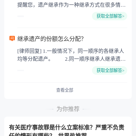
提醒您，遗产继承作为一种继承方式在很多情况
地增值税：按房价1%缴纳 5. 房屋产权登记费：
下都是不需要公证的，当然，如果需要公正的也
100元一件。
获取全部解答>
可以到专门的公证机构去办理，相关程序参照法
律依据。公证不是遗产继承的必经程序。但为了
以防对财产继承发生纠纷，可以对遗产继承进行
继承遗产的份额怎么分配？
公证。所以，只要合法就具有法律效力，不需要
[律师回复] 1.一般情况下，同一顺序的各继承人
公证。
均等分配遗产。 2.同一顺序继承人继承遗产
的份额，一般应当均等。 3.对生活有特殊困
获取全部解答>
难又缺乏劳动能力的继承人，分配遗产时，应当
予以照顾。 4.对被继承人尽了主要扶养义务
或者与被继承人共同生活的继承人，分配遗产
查看全部
时，可以多分。 5.有扶养能力和有扶养条件
的继承人，不尽扶养义务的，分配遗产时，应当
为你推荐
不分或者少分。 6.继承人协商同意的，也可
以不均等。
有关医疗事故罪是什么立案标准？严重不负责