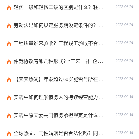
轻伤一级和轻伤二级的区别是什么？轻伤一级的内容都包括哪些？
2023-06-20
劳动法是如何规定服务期设定条件的？劳动法调整的劳动关系包含哪些呢？
2023-06-20
工程质量谁来验收？工程竣工验收不合格如何处理？-焦点关注
2023-06-20
仲裁协议有哪几种形式？“三来一补”企业的劳动仲裁争议申诉书主体是谁？-全球焦点
2023-06-20
【天天热闻】年龄超过60岁能否与所在单位建立劳动关系？领取退休金有哪些条件？
2023-06-20
实践中如何理解债务人的持续经营能力？有什么债务人财务的影响？
2023-06-19
实践中原夫妻共同债务承担规定是什么？离婚时债权分割依据是什么？
2023-06-19
全球热文：同性婚姻是否合法化吗？同性婚姻合法国家有哪些？
2023-06-19