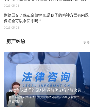
到德国交了保证金留学 但是孩子的精神方面有问题
保证金可以拿回来吗？
2023-05-04
我想问一下申请护照需要带什么证件？
2023-05-04
您好：请问从国外进口的费钢税率是多少？非常感
房产纠纷
更多
谢！
2023-05-04
外国旅游签证可以在中国大使馆登记结婚吗？
2023-05-04
我可以在苏州申请护照吗？我所在的地方是云南
2023-05-04
劳动争议处理的原则有调解优先吗？解决劳动争议的途径和方法有哪些？-每日速看
你好 我想问一下外国人来这里工作没有护照该怎么
解决劳动争议的途径和方法有哪些?解决劳动争议的方式：劳
办？
动者可以与
2023-05-04