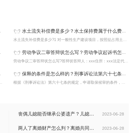
水土流失补偿费是多少？水土保持费属于什么费用？
但是报
水土流失补偿费是多少?1 对一般性生产建设项目，按照征占用土地面积
劳动争议二审答辩状怎么写？劳动争议起诉书怎么写？
孩子进
劳动争议二审答辩状怎么写?答辩状答辩人：xxx住所：xxx法定代表人：
保释的条件是怎么样的？刑事诉讼法第六十七条的规定内容是什么？
措施?法律分析：根据我国刑事诉讼法和《最
根据《刑事诉讼法》第六十七条的规定，申请取保候审的条件，即人民
丧偶儿媳能否继承公婆遗产？儿媳有没有赡养老人的义务？
2023-06-28
两人了离婚财产怎么判？离婚共同财产有哪些？_焦点快报
2023-06-28