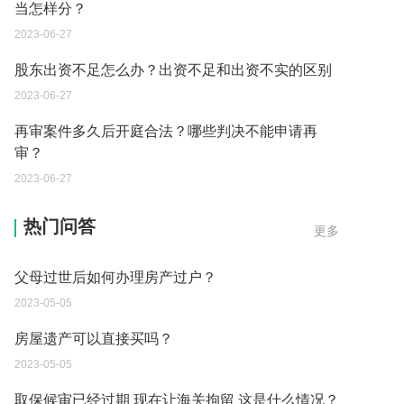
当怎样分？
2023-06-27
股东出资不足怎么办？出资不足和出资不实的区别
2023-06-27
再审案件多久后开庭合法？哪些判决不能申请再
审？
继承遗产的份额怎么分配？
2023-06-27
2023-05-05
父母过世后如何办理房产过户？
热门问答
更多
2023-05-05
房屋遗产可以直接买吗？
2023-05-05
取保候审已经过期 现在让海关拘留 这是什么情况？
2023-05-04