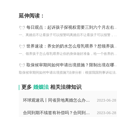
标签：
什么情况下探视权会被取消
离婚后
延伸阅读：
每日观点：起诉孩子探视权需要三到六个月左右吗？
一、离婚后不让看孩子可以报警吗离婚后不让看孩子可以报警，
世界速读：养女的奶水怎么母乳喂养？想领养孩子到哪里办手续？
一、领养孩子怎么母乳喂养让你的身体做好准备，给一个收养的
取保候审期间如何申请出境措施？限制出境在哪里可以查到？
取保候审期间如何申请出境
更多
婚姻法
相关法律知识
环球观速讯丨同省异地离婚怎么办理？夫妻异地离婚须准备哪些资料？
2023-06-28
合同到期不续签有补偿吗？合同到期未提前30天通知怎么赔偿？ 当前速看
2023-06-28