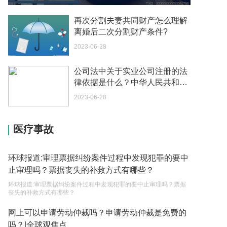
如何续签居住证 我的1月7日到期
再次分割夫妻共同财产怎么理解
离婚后二次分割财产条件?
2023-05-04
2023-06-28
中介说商务签转工作签证合法吗 应该向哪个国家机
关报案？
公司法中关于实业公司注册的法
2023-05-04
律依据是什么？中华人民共和国
公司法第二十三条是什么？ 当前
你好 我需要申请去美国结婚的签证 过程是什么？
2023-06-28
速看
2023-05-04
医疗事故
代理权的产生原因是什么？当我国没有外贸经营权
的企业委托外贸公司进出口贸易时，相关当事人的
权利和责任是什么？
环球报道:审理票据纠纷案件过程中发现犯罪的要中
2023-05-04
止审理吗？票据丧失的补救方式有哪些？
单纯的遗产赠要缴税吗？
环球报道:审理票据纠纷案件过程中发现犯罪的要中止审理吗？票据
丧失的补救方式有哪些？
2023-05-05
网上可以申请劳动仲裁吗？申请劳动仲裁是免费的
遗产继承必须要公证吗？
吗？|全球观焦点