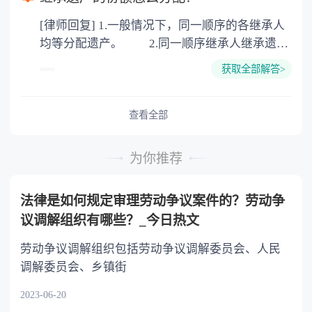
公证。所以，只要合法就具有法律效力，不需要
[律师回复] 1.一般情况下，同一顺序的各继承人
公证。
均等分配遗产。 2.同一顺序继承人继承遗产
的份额，一般应当均等。 3.对生活有特殊困
获取全部解答>
难又缺乏劳动能力的继承人，分配遗产时，应当
予以照顾。 4.对被继承人尽了主要扶养义务
或者与被继承人共同生活的继承人，分配遗产
查看全部
时，可以多分。 5.有扶养能力和有扶养条件
的继承人，不尽扶养义务的，分配遗产时，应当
为你推荐
不分或者少分。 6.继承人协商同意的，也可
以不均等。
法律是如何规定审理劳动争议案件的？劳动争
议调解组织有哪些？_今日热文
劳动争议调解组织包括劳动争议调解委员会、人民
调解委员会、乡镇街
2023-06-20