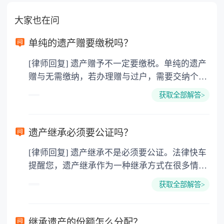
大家也在问
单纯的遗产赠要缴税吗？
[律师回复] 遗产赠予不一定要缴税。单纯的遗产
赠与无需缴纳，若办理赠与过户，需要交纳个人
所得税、契税和公证费。赠与过户是没有增值税
获取全部解答>
的，因为赠与是被认为是无偿受赠的行为，所以
需要受赠人缴纳个人所得税，同时赠与过户也需
要缴纳公证费，具体如下： 1. 公证费：按房
遗产继承必须要公证吗？
价2%缴纳 2. 评估费：按房价0.5%缴纳
[律师回复] 遗产继承不是必须要公证。法律快车
3. 印花税：按房屋评估价的0.05%缴纳 4. 土
提醒您，遗产继承作为一种继承方式在很多情况
地增值税：按房价1%缴纳 5. 房屋产权登记费：
下都是不需要公证的，当然，如果需要公正的也
100元一件。
获取全部解答>
可以到专门的公证机构去办理，相关程序参照法
律依据。公证不是遗产继承的必经程序。但为了
以防对财产继承发生纠纷，可以对遗产继承进行
继承遗产的份额怎么分配？