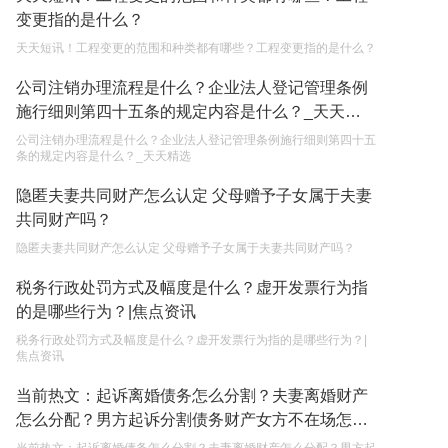
变更指的是什么？
2023-05-05
天天短讯！工程变更的范围和种类都有哪些？工程变更指的是什么？
继承遗产的份额怎么分配？
公司注销办理流程是什么？企业法人登记管理条例
2023-05-05
施行细则第四十五条的规定内容是什么？_天天精
选
公司注销办理流程是什么？企业法人登记管理条例施行细则第四十五
条的规定内容是什么？_天天精选
隐匿夫妻共同财产怎么认定 父母赠予子女属于夫妻
共同财产吗？
隐匿夫妻共同财产怎么认定 父母赠予子女属于夫妻共同财产吗？
税务行政处罚方式及幅度是什么？虚开发票行为指
的是哪些行为？|焦点资讯
税务行政处罚方式及幅度是什么？虚开发票行为指的是哪些行为？|
焦点资讯
当前热文：起诉离婚债务怎么分割？夫妻离婚财产
怎么分配？男方起诉分割债务财产女方不在场怎么
判？