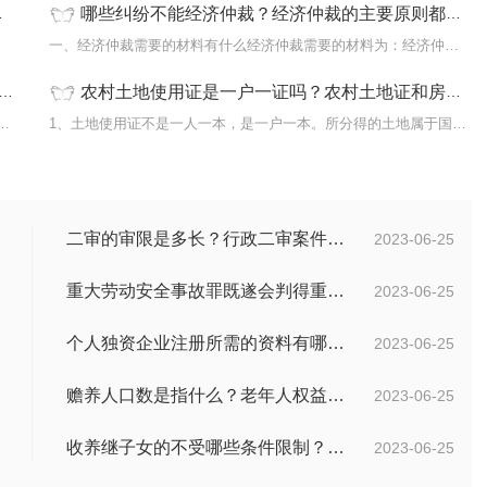
哪些纠纷不能经济仲裁？经济仲裁的主要原则都有哪些？
即人民
一、经济仲裁需要的材料有什么经济仲裁需要的材料为：经济仲裁的当
农村土地使用证是一户一证吗？农村土地证和房产证的区别是什么？_滚动
多少劳务费用的税率是税率20%。不足4000元的，
1、土地使用证不是一人一本，是一户一本。所分得的土地属于国家财产
二审的审限是多长？行政二审案件的一般处理规则是什么?
2023-06-25
重大劳动安全事故罪既遂会判得重吗？重大劳动安全事故罪与玩忽职守罪的界限是什么？_世界速看
2023-06-25
个人独资企业注册所需的资料有哪些？
2023-06-25
赡养人口数是指什么？老年人权益保障法第十四条的内容是什么？
2023-06-25
收养继子女的不受哪些条件限制？居民收养登记不受限制的情形有哪些？_热议
2023-06-25