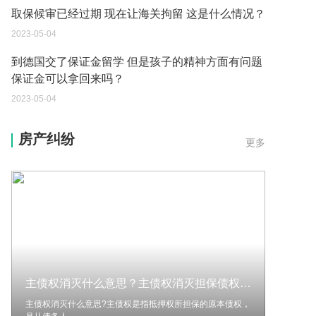
到德国交了保证金留学 但是孩子的精神方面有问题
保证金可以拿回来吗？
2023-05-04
我想问一下申请护照需要带什么证件？
2023-05-04
您好：请问从国外进口的费钢税率是多少？非常感
房产纠纷
更多
谢！
2023-05-04
外国旅游签证可以在中国大使馆登记结婚吗？
2023-05-04
我可以在苏州申请护照吗？我所在的地方是云南
2023-05-04
主债权消灭什么意思？主债权消灭担保债权也是消灭的吗？
你好 我想问一下外国人来这里工作没有护照该怎么
办？
主债权消灭什么意思?主债权是指抵押权所担保的原本债权，