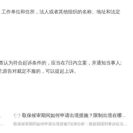
、工作单位和住所，法人或者其他组织的名称、地址和法定
查认为符合起诉条件的，应当在7日内立案，并通知当事人;
理;原告对裁定不服的，可以提起上诉。
取保候审期间如何申请出境措施？限制出境在哪里可以查到？
审答辩状怎么写?答辩状答辩人：xxx住所：xxx法定代表人：
取保候审期间如何申请出境措施?法律分析：根据我国刑事诉讼法和《最