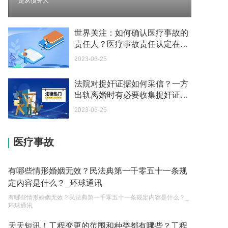
是从债务人
2023-05-04
如何续签居住证 我的1月7日到期
世界关注：如何确认医疗事故的
2023-05-04
责任人？医疗事故责任认定在哪
个部门？
2023-06-25
中介说商务签转工作签证合法吗 应该向哪个国家机
关报案？
法院对捉奸证据如何采信？一方
2023-05-04
出轨离婚时有必要收集捉奸证据
吗？
你好 我需要申请去美国结婚的签证 过程是什么？
2023-06-25
2023-05-04
医疗事故
代理权的产生原因是什么？当我国没有外贸经营权
的企业委托外贸公司进出口贸易时，相关当事人的
权利和责任是什么？
2023-05-04
有哪些情形婚姻无效？民法典第一千零五十一条规
定内容是什么？_环球通讯
单纯的遗产赠要缴税吗？
有哪些情形婚姻无效？民法典第一千零五十一条规定内容是什么？_
2023-05-05
环球通讯
遗产继承必须要公证吗？
天天短讯！工程变更的范围和种类都有哪些？工程