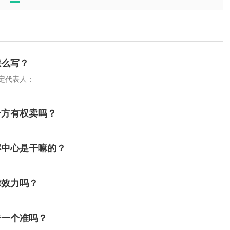
怎么写？
法定代表人：
一方有权卖吗？
解中心是干嘛的？
律效力吗？
告一个准吗？