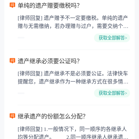
单纯的遗产赠要缴税吗？
[律师回复] 遗产赠予不一定要缴税。单纯的遗产
赠与无需缴纳，若办理赠与过户，需要交纳个人
所得税、契税和公证费。赠与过户是没有增值税
获取全部解答>
的，因为赠与是被认为是无偿受赠的行为，所以
需要受赠人缴纳个人所得税，同时赠与过户也需
要缴纳公证费，具体如下： 1. 公证费：按房
遗产继承必须要公证吗？
价2%缴纳 2. 评估费：按房价0.5%缴纳
[律师回复] 遗产继承不是必须要公证。法律快车
3. 印花税：按房屋评估价的0.05%缴纳 4. 土
提醒您，遗产继承作为一种继承方式在很多情况
地增值税：按房价1%缴纳 5. 房屋产权登记费：
下都是不需要公证的，当然，如果需要公正的也
100元一件。
获取全部解答>
可以到专门的公证机构去办理，相关程序参照法
律依据。公证不是遗产继承的必经程序。但为了
以防对财产继承发生纠纷，可以对遗产继承进行
继承遗产的份额怎么分配？
公证。所以，只要合法就具有法律效力，不需要
[律师回复] 1.一般情况下，同一顺序的各继承人
公证。
均等分配遗产。 2.同一顺序继承人继承遗产