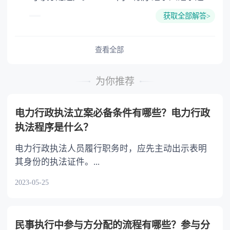
的份额，一般应当均等。 3.对生活有特殊困
获取全部解答>
难又缺乏劳动能力的继承人，分配遗产时，应当
予以照顾。 4.对被继承人尽了主要扶养义务
或者与被继承人共同生活的继承人，分配遗产
查看全部
时，可以多分。 5.有扶养能力和有扶养条件
的继承人，不尽扶养义务的，分配遗产时，应当
为你推荐
不分或者少分。 6.继承人协商同意的，也可
以不均等。
电力行政执法立案必备条件有哪些？电力行政
执法程序是什么？
电力行政执法人员履行职务时，应先主动出示表明
其身份的执法证件。...
2023-05-25
民事执行中参与方分配的流程有哪些？参与分