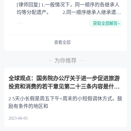
[律师回复] 1.一般情况下，同一顺序的各继承人
公证。
均等分配遗产。 2.同一顺序继承人继承遗产
的份额，一般应当均等。 3.对生活有特殊困
获取全部解答>
难又缺乏劳动能力的继承人，分配遗产时，应当
予以照顾。 4.对被继承人尽了主要扶养义务
或者与被继承人共同生活的继承人，分配遗产
查看全部
时，可以多分。 5.有扶养能力和有扶养条件
的继承人，不尽扶养义务的，分配遗产时，应当
为你推荐
不分或者少分。 6.继承人协商同意的，也可
以不均等。
全球观点：国务院办公厅关于进一步促进旅游
投资和消费的若干意见第二十三条内容是什
么？
2 5天小长假是周五下午+周末的小短假调休方式。鼓
励有条件的地区和
2023-06-05