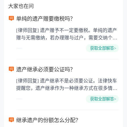
大家也在问
单纯的遗产赠要缴税吗？
[律师回复] 遗产赠予不一定要缴税。单纯的遗产
赠与无需缴纳，若办理赠与过户，需要交纳个人
所得税、契税和公证费。赠与过户是没有增值税
获取全部解答>
的，因为赠与是被认为是无偿受赠的行为，所以
需要受赠人缴纳个人所得税，同时赠与过户也需
要缴纳公证费，具体如下： 1. 公证费：按房
遗产继承必须要公证吗？
价2%缴纳 2. 评估费：按房价0.5%缴纳
[律师回复] 遗产继承不是必须要公证。法律快车
3. 印花税：按房屋评估价的0.05%缴纳 4. 土
提醒您，遗产继承作为一种继承方式在很多情况
地增值税：按房价1%缴纳 5. 房屋产权登记费：
下都是不需要公证的，当然，如果需要公正的也
100元一件。
获取全部解答>
可以到专门的公证机构去办理，相关程序参照法
律依据。公证不是遗产继承的必经程序。但为了
以防对财产继承发生纠纷，可以对遗产继承进行
继承遗产的份额怎么分配？
公证。所以，只要合法就具有法律效力，不需要