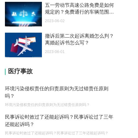
办？
五一劳动节高速公路免费是如何
2023-05-04
规定的？免费通行的车辆范围是
什么？
2023-06-02
如何续签居住证 我的1月7日到期
2023-05-04
撤诉后第二次起诉离婚怎么判？
离婚起诉书怎么写？
中介说商务签转工作签证合法吗 应该向哪个国家机
关报案？
2023-06-01
2023-05-04
医疗事故
你好 我需要申请去美国结婚的签证 过程是什么？
2023-05-04
环境污染侵权责任的归责原则为无过错责任原则
代理权的产生原因是什么？当我国没有外贸经营权
吗？
的企业委托外贸公司进出口贸易时，相关当事人的
环境污染侵权责任的归责原则为无过错责任原则吗？
权利和责任是什么？
2023-05-04
民事诉讼时效过了还能起诉吗？民事诉讼过了三年
单纯的遗产赠要缴税吗？
还能起诉吗？
2023-05-05
民事诉讼时效过了还能起诉吗？民事诉讼过了三年还能起诉吗？