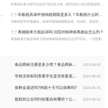
...
民事诉讼多少钱可以起诉?无论多少钱，都可以向人民法院提起民事诉讼...
车船税具体申报纳税期限是多久？车船税什么时候交？
办(一)商业间谍在暗处，公司在明处，防是防不...
车船税按年申报缴纳，具体申报纳税期限由省、自治区、直辖市人民政...
离婚能单方面起诉吗 法院对精神病离婚会怎么判？
...
离婚能单方面起诉吗 法院对精神病离婚会怎么判?可以。一方想要离婚...
食品商标注册是多少类？食品商标注册是什么意思？
2023-06-02
学校没有权利查看学生是否有案底吗？有案底子女学校能查到吗？
2023-06-02
保释金退还吗?拘留十天可以保释吗?
2023-06-01
股权转让合同纠纷案由有哪些？公司股权纠纷如何处理？
2023-06-01