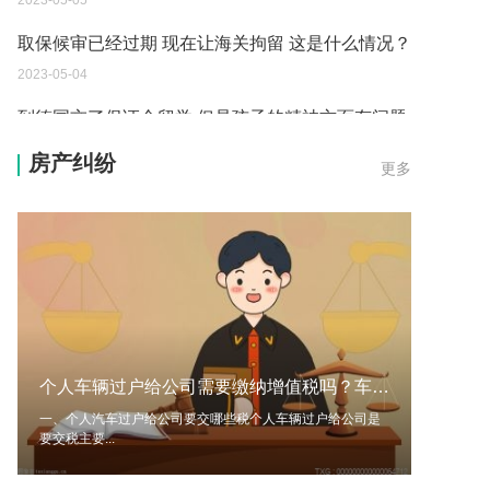
2023-05-04
到德国交了保证金留学 但是孩子的精神方面有问题
保证金可以拿回来吗？
2023-05-04
我想问一下申请护照需要带什么证件？
房产纠纷
更多
2023-05-04
您好：请问从国外进口的费钢税率是多少？非常感
谢！
2023-05-04
外国旅游签证可以在中国大使馆登记结婚吗？
2023-05-04
个人车辆过户给公司需要缴纳增值税吗？车辆过户费是谁受益？
我可以在苏州申请护照吗？我所在的地方是云南
一、个人汽车过户给公司要交哪些税个人车辆过户给公司是
2023-05-04
要交税主要...
你好 我想问一下外国人来这里工作没有护照该怎么