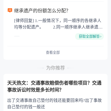
律依据。公证不是遗产继承的必经程序。但为了
以防对财产继承发生纠纷，可以对遗产继承进行
继承遗产的份额怎么分配？
公证。所以，只要合法就具有法律效力，不需要
[律师回复] 1.一般情况下，同一顺序的各继承人
公证。
均等分配遗产。 2.同一顺序继承人继承遗产
的份额，一般应当均等。 3.对生活有特殊困
获取全部解答>
难又缺乏劳动能力的继承人，分配遗产时，应当
予以照顾。 4.对被继承人尽了主要扶养义务
或者与被继承人共同生活的继承人，分配遗产
查看全部
时，可以多分。 5.有扶养能力和有扶养条件
的继承人，不尽扶养义务的，分配遗产时，应当
为你推荐
不分或者少分。 6.继承人协商同意的，也可
以不均等。
天天热文：交通事故赔偿伤者哪些项目？交通
事故诉讼时效是多长时间？
出了交通事故自己垫付的钱还能要回来吗?出了事故
自己垫付的钱一般还