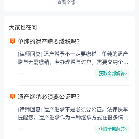
查看全部
大家也在问
单纯的遗产赠要缴税吗？
[律师回复] 遗产赠予不一定要缴税。单纯的遗产
赠与无需缴纳，若办理赠与过户，需要交纳个人
所得税、契税和公证费。赠与过户是没有增值税
获取全部解答>
的，因为赠与是被认为是无偿受赠的行为，所以
需要受赠人缴纳个人所得税，同时赠与过户也需
要缴纳公证费，具体如下： 1. 公证费：按房
遗产继承必须要公证吗？
价2%缴纳 2. 评估费：按房价0.5%缴纳
[律师回复] 遗产继承不是必须要公证。法律快车
3. 印花税：按房屋评估价的0.05%缴纳 4. 土
提醒您，遗产继承作为一种继承方式在很多情况
地增值税：按房价1%缴纳 5. 房屋产权登记费：
下都是不需要公证的，当然，如果需要公正的也
100元一件。
获取全部解答>
可以到专门的公证机构去办理，相关程序参照法