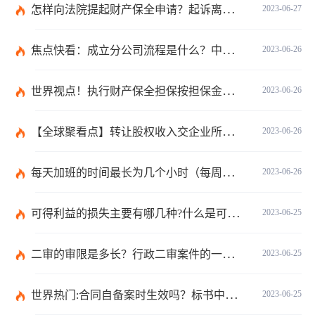
怎样向法院提起财产保全申请？起诉离婚能申请财产保全吗？_全球快播
2023-06-27
焦点快看：成立分公司流程是什么？中华人民共和国公司登记管理条例第四十七条是什么？
2023-06-26
世界视点！执行财产保全担保按担保金额的1%收取吗？
2023-06-26
【全球聚看点】转让股权收入交企业所得税吗？企业所得税征税原则是什么？
2023-06-26
每天加班的时间最长为几个小时（每周加班不能超过多少小时）
2023-06-26
可得利益的损失主要有哪几种?什么是可得利益？|天天速读
2023-06-25
二审的审限是多长？行政二审案件的一般处理规则是什么?
2023-06-25
世界热门:合同自备案时生效吗？标书中的合同需要全部放上去吗？
2023-06-25