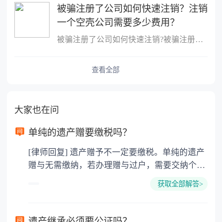
被骗注册了公司如何快速注销？注销
一个空壳公司需要多少费用？
被骗注册了公司如何快速注销?被骗注册公司想注销该公司的注销流程：
查看全部
大家也在问
单纯的遗产赠要缴税吗？
[律师回复] 遗产赠予不一定要缴税。单纯的遗产
赠与无需缴纳，若办理赠与过户，需要交纳个人
所得税、契税和公证费。赠与过户是没有增值税
获取全部解答>
的，因为赠与是被认为是无偿受赠的行为，所以
需要受赠人缴纳个人所得税，同时赠与过户也需
要缴纳公证费，具体如下： 1. 公证费：按房
遗产继承必须要公证吗？