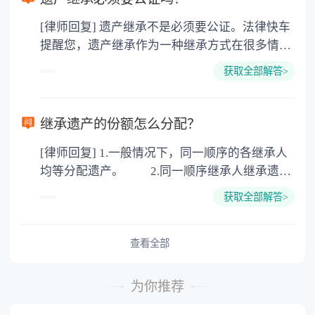
价2%缴纳 2. 评估费：按房价0.5%缴纳
[律师回复] 遗产继承不是必须要公证。法律快车
3. 印花税：按房屋评估价的0.05%缴纳 4. 土
提醒您，遗产继承作为一种继承方式在很多情况
地增值税：按房价1%缴纳 5. 房屋产权登记费：
下都是不需要公证的，当然，如果需要公正的也
100元一件。
获取全部解答>
可以到专门的公证机构去办理，相关程序参照法
律依据。公证不是遗产继承的必经程序。但为了
以防对财产继承发生纠纷，可以对遗产继承进行
继承遗产的份额怎么分配？
公证。所以，只要合法就具有法律效力，不需要
[律师回复] 1.一般情况下，同一顺序的各继承人
公证。
均等分配遗产。 2.同一顺序继承人继承遗产
的份额，一般应当均等。 3.对生活有特殊困
获取全部解答>
难又缺乏劳动能力的继承人，分配遗产时，应当
予以照顾。 4.对被继承人尽了主要扶养义务
或者与被继承人共同生活的继承人，分配遗产
查看全部
时，可以多分。 5.有扶养能力和有扶养条件
的继承人，不尽扶养义务的，分配遗产时，应当
为你推荐
不分或者少分。 6.继承人协商同意的，也可