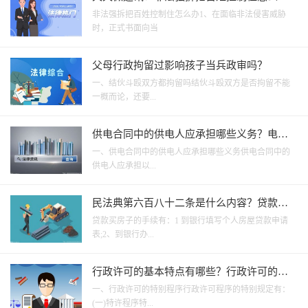
什么情况下强拆是违法的？
非法强拆把百姓控制住怎么办1、在面临非法侵害威胁
时，正式书面向当
父母行政拘留过影响孩子当兵政审吗？
一、结伙斗殴双方都拘留吗结伙斗殴双方是否拘留不能
一概而论，还要...
供电合同中的供电人应承担哪些义务？电业
局供电合同如何归档？
一、供电合同中的供电人应承担哪些义务供电合同中的
供电人应承担以...
民法典第六百八十二条是什么内容？贷款买
房的具体手续是什么？
贷款买房子的手续有：1 到银行填写个人房屋贷款申请
表;2、到银行办...
行政许可的基本特点有哪些？行政许可的特
许有哪些特征？
一、行政许可的特别程序行政许可程序的特别规定有：
(一)特许程序特...