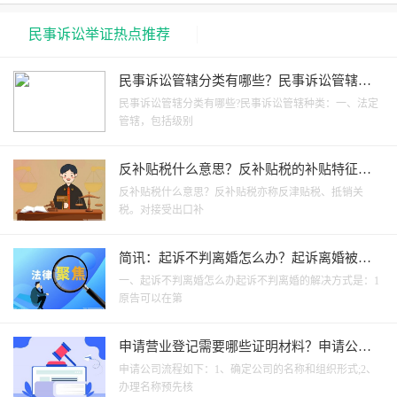
民事诉讼举证热点推荐
民事诉讼管辖分类有哪些？民事诉讼管辖是
什么意思？_世界新消息
民事诉讼管辖分类有哪些?民事诉讼管辖种类：一、法定
管辖，包括级别
反补贴税什么意思？反补贴税的补贴特征是
什么？|全球球精选
反补贴税什么意思？反补贴税亦称反津贴税、抵销关
税。对接受出口补
简讯：起诉不判离婚怎么办？起诉离婚被起
诉方不去怎么判？
一、起诉不判离婚怎么办起诉不判离婚的解决方式是：1
原告可以在第
申请营业登记需要哪些证明材料？申请公司
流程是什么？
申请公司流程如下：1、确定公司的名称和组织形式;2、
办理名称预先核