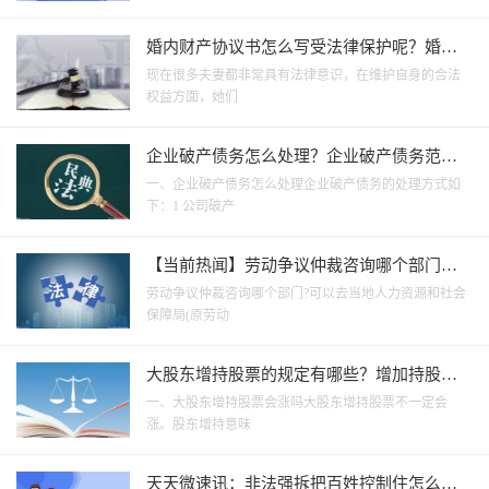
婚内财产协议书怎么写受法律保护呢？婚内
财产协议书里应包含哪些内容呢？ 世界新视
现在很多夫妻都非常具有法律意识，在维护自身的合法
野
权益方面，她们
企业破产债务怎么处理？企业破产债务范围
包括哪些？ 全球视讯
一、企业破产债务怎么处理企业破产债务的处理方式如
下：1 公司破产
【当前热闻】劳动争议仲裁咨询哪个部门？
劳动争议仲裁委员会在哪里？
劳动争议仲裁咨询哪个部门?可以去当地人力资源和社会
保障局(原劳动
大股东增持股票的规定有哪些？增加持股的
程序_独家焦点
一、大股东增持股票会涨吗大股东增持股票不一定会
涨。股东增持意味
天天微速讯：非法强拆把百姓控制住怎么办