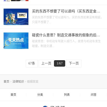
买的东西不想要了可以退吗（买东西定金交
了然后不要了定金给退吗）
买的东西不想要了可以退吗?1、买的东西如果没有瑕疵，
只是不想要了...
碰瓷什么意思？制造交通事故的假象的后果
是什么？
碰瓷意思：非机动车驾驶人或行人，故意与机动车发生
碰撞，制造交通...
67条
上一页
1/67
下一页
首页
>
法律知识
>
婚姻家庭
首页
分类
列表
问答